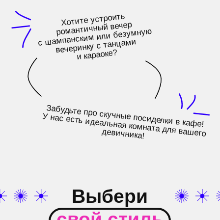
Выбери
свой стиль
девичника