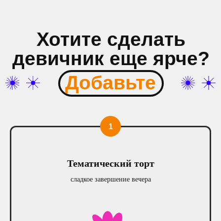
Проведите беззаботный вечер,
наслаждаясь крутым
пространством, любимой музыкой
и подругами!
Забронировать
Залы от 2 до 60
человек
на любой вкус
Тематический торт
сладкое завершение вечера