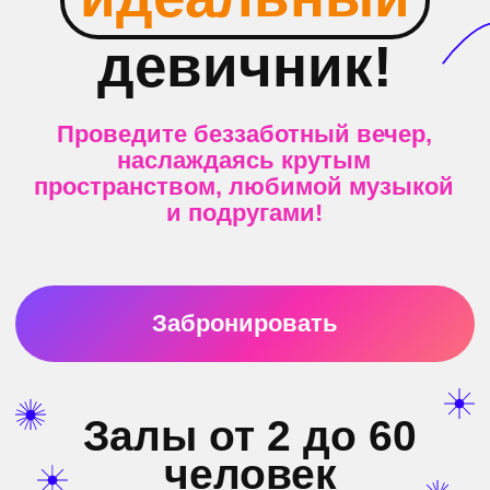
SALES@MOOD-MAKERS.RU
ДОГОВОР
ПОЛИТИКА
ОФЕРТЫ
КОНФИДЕНЦИАЛЬНОСТИ 1
ПРАВИЛА
ПОЛИТИКА
АРЕНДЫ
КОНФИДЕНЦИАЛЬНОСТИ 2
СТОИМОСТЬ
КОМНАТ
ООО «ВКУСНЫЕ ВСТРЕЧИ» (
РЕКВИЗИТЫ
)
190031, РОССИЯ, САНКТ-ПЕТЕРБУРГ,
САНКТ-ПЕТЕРБУРГ УЛ. ГОРОХОВАЯ 49Б,
ПРОСТРАНСТВО SENO, 3 ЭТАЖ
© Mood makers
Разработка сайта