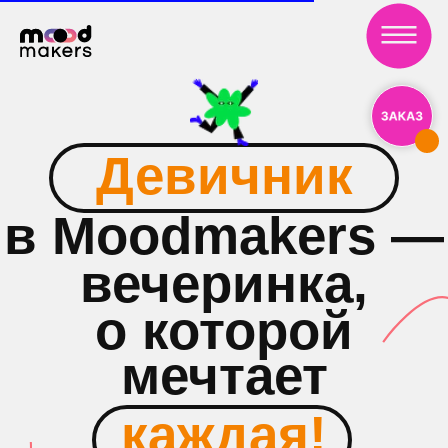
Девичник
в Moodmakers —
вечеринка,
о которой
мечтает
каждая!
Девичник в Moodmakers — это яркое
и незабываемое событие, которое
можно провести в самой стильной
обстановке, окружив себя
любимыми подругами, коктейлями