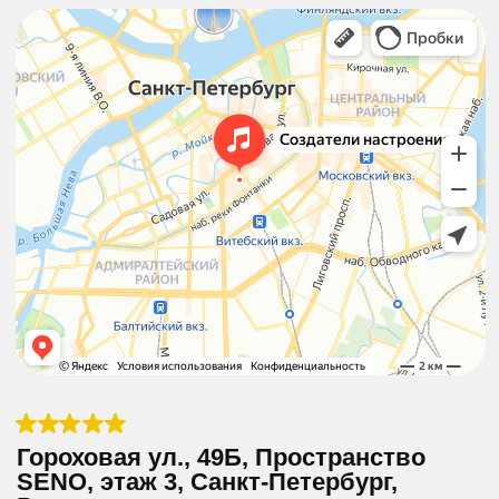
Согласен (-сна) с политикой конфиденциальности
Оставить заявку
INFO@MOOD-MAKERS.RU
+7 812 606 70 20
SALES@MOOD-MAKERS.RU
ДОГОВОР
ПОЛИТИКА
ОФЕРТЫ
КОНФИДЕНЦИАЛЬНОСТИ 1
ПРАВИЛА
ПОЛИТИКА
АРЕНДЫ
КОНФИДЕНЦИАЛЬНОСТИ 2
СТОИМОСТЬ
КОМНАТ