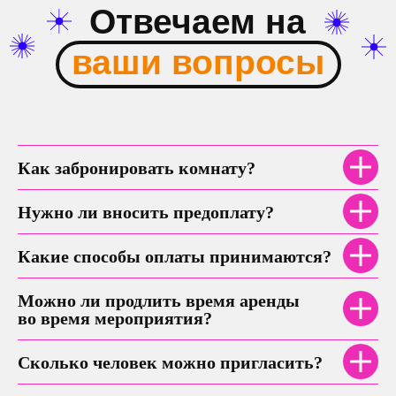
Где мы
находимся
Как забронировать комнату?
Нужно ли вносить предоплату?
Какие способы оплаты принимаются?
Можно ли продлить время аренды
во время мероприятия?
Сколько человек можно пригласить?